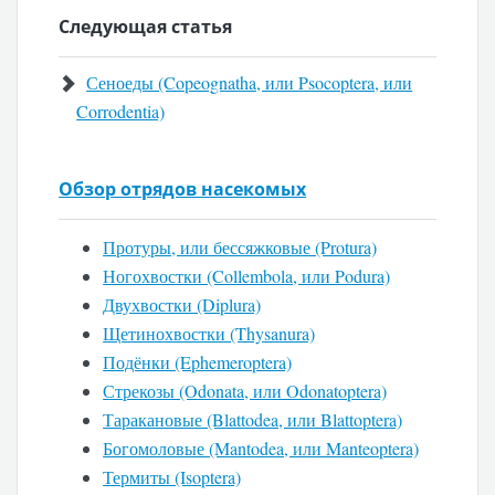
Следующая статья
Сеноеды (Copeognatha, или Psocoptera, или
Corrodentia)
Обзор отрядов насекомых
Протуры, или бессяжковые (Protura)
Ногохвостки (Collembola, или Podura)
Двухвостки (Diplura)
Щетинохвостки (Thysanura)
Подёнки (Ephemeroptera)
Стрекозы (Odonata, или Odonatoptera)
Таракановые (Blattodea, или Blattoptera)
Богомоловые (Mantodea, или Manteoptera)
Термиты (Isoptera)