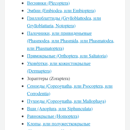
Веснянки (Plecoptera)
Эмбии (Embiodea, или Embioptera)
Гриллоблаттиды (Grylloblattodea, или
Grylloblattaria, Notoptera)
Палочники, или привиденьевые
(Phasmodea, или Phasmida, или Phasmatodea,
или Phasmatoptera)
Прямокрылые (Orthoptera, или Saltatoria)
Уховёртки, или кожистокрылые
(Dermaptera)
Зораптеры (Zoraptera)
Сеноеды (Copeognatha, или Psocoptera, или
Corrodentia)
Пухоеды (Copeognatha, или Mallophaga)
Вши (Anoplura, или Siphunculata)
Равнокрылые (Homoptera)
Клопы, или полужесткокрылые