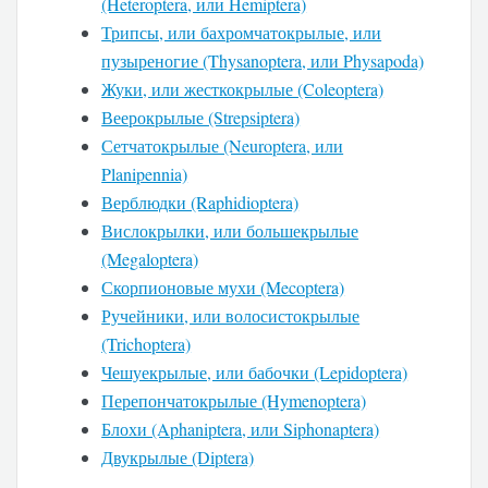
(Heteroptera, или Hemiptera)
Трипсы, или бахромчатокрылые, или
пузыреногие (Thysanoptera, или Physapoda)
Жуки, или жесткокрылые (Coleoptera)
Веерокрылые (Strepsiptera)
Сетчатокрылые (Neuroptera, или
Planipennia)
Верблюдки (Raphidioptera)
Вислокрылки, или большекрылые
(Megaloptera)
Скорпионовые мухи (Mecoptera)
Ручейники, или волосистокрылые
(Trichoptera)
Чешуекрылые, или бабочки (Lepidoptera)
Перепончатокрылые (Hymenoptera)
Блохи (Aphaniptera, или Siphonaptera)
Двукрылые (Diptera)