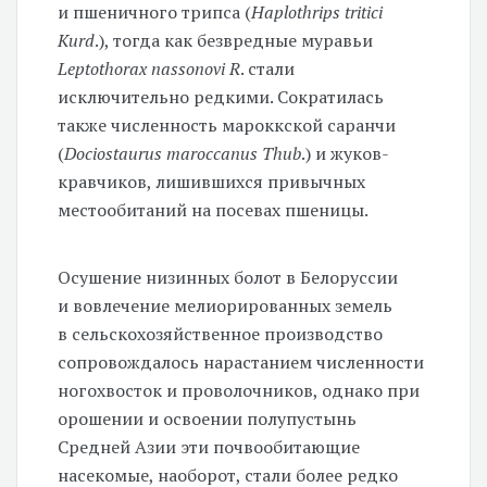
и пшеничного трипса (
Haplothrips tritici
Kurd
.), тогда как безвредные муравьи
Leptothorax nassonovi R
. стали
исключительно редкими. Сократилась
также численность мароккской саранчи
(
Dociostaurus maroccanus Thub
.) и жуков-
кравчиков, лишившихся привычных
местообитаний на посевах пшеницы.
Осушение низинных болот в Белоруссии
и вовлечение мелиорированных земель
в сельскохозяйственное производство
сопровождалось нарастанием численности
ногохвосток и проволочников, однако при
орошении и освоении полупустынь
Средней Азии эти почвообитающие
насекомые, наоборот, стали более редко