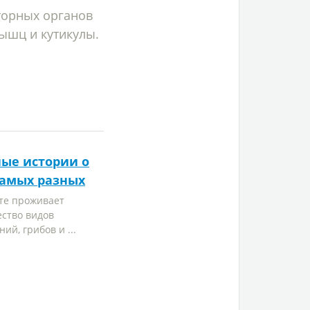
торных органов
ышц и кутикулы.
ые истории о
самых разных
те проживает
ество видов
ий, грибов и ...