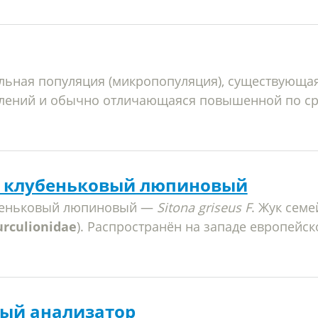
ьная популяция (микропопуляция), существующая
олений и обычно отличающаяся повышенной по с
к клубеньковый люпиновый
беньковый люпиновый —
Sitona griseus F
. Жук семе
urculionidae
). Распространён на западе европейск
ый анализатор