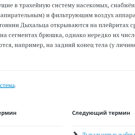
ущие в трахейную систему насекомых, снабжё
апирательным) и фильтрующим воздух аппара
тоянии Дыхальца открываются на плейритах с
 на сегментах брюшка, однако нередко их чис
тся, например, на задний конец тела (у личин
истема
.
ермин
Следующий термин
Дыхальцевые жабры