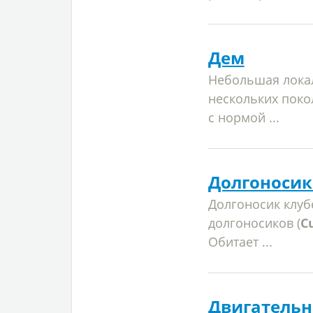
Дем
Небольшая локал
нескольких пок
с нормой ...
Долгоноси
Долгоносик клу
долгоносиков (
C
Обитает ...
Двигательн