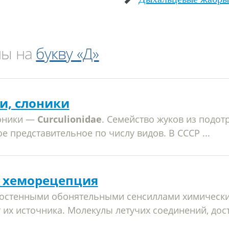
ны на
букву «Д»
и, слоники
лоники —
Curculionidae
. Семейство жуков из подот
мое представительное по числу видов. В СССР ...
 хеморецепция
костенными обонятельными сенсиллами химически
т их источника. Молекулы летучих соединений, дос