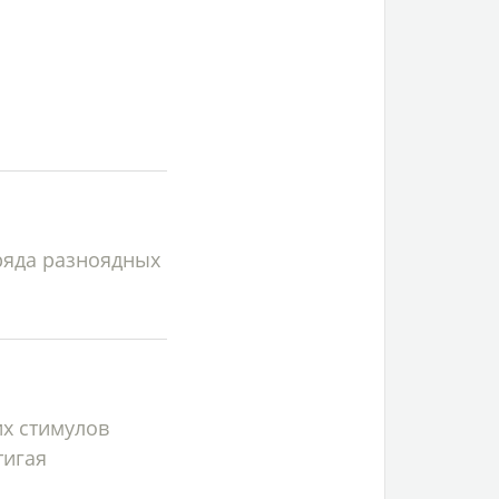
ряда разноядных
х стимулов
тигая