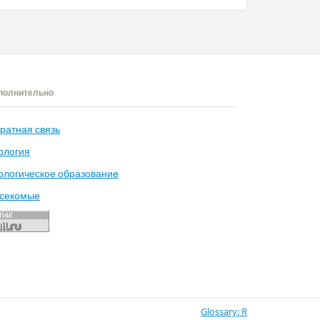
полнительно
ратная связь
ология
ологическое образование
секомые
Glossary: R