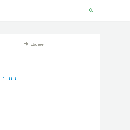
Далее
Э
Ю
Я