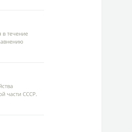
 в течение
равнению
йства
ой части СССР.