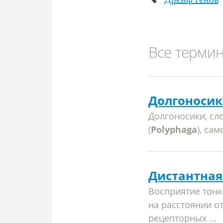
Все терми
Долгоносик
Долгоносики, с
(
Polyphaga
), са
Дистантная
Восприятие тон
на расстоянии о
рецепторных ...