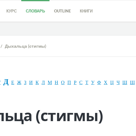
КУРС
СЛОВАРЬ
OUTLINE
КНИГИ
/ Дыхальца (стигмы)
Д
Г
Е
Ж
З
И
К
Л
М
Н
О
П
Р
С
Т
У
Ф
Х
Ц
Ч
Ш
Щ
ьца (стигмы)