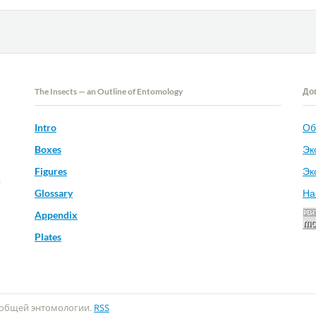
The Insects — an Outline of Entomology
До
Intro
Об
Boxes
Эк
Figures
Эк
и
Glossary
На
Appendix
Plates
с общей энтомологии.
RSS