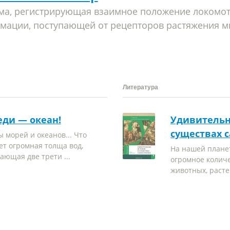
ема, регистрирующая взаимное положение локомо
мации, поступающей от рецепторов растяжения м
Литература
еди — океан!
Удивительн
существах 
 морей и океанов... Что
ет огромная толща вод,
На нашей плане
ающая две трети ...
огромное колич
животных, растен