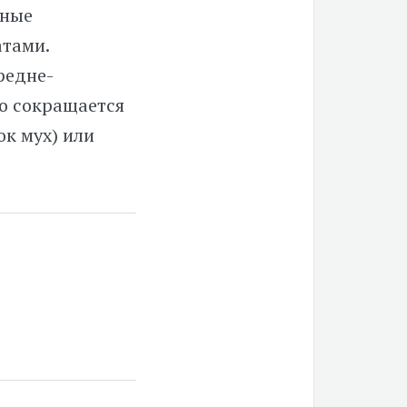
нные
тами.
редне-
ло сокращается
ок мух) или