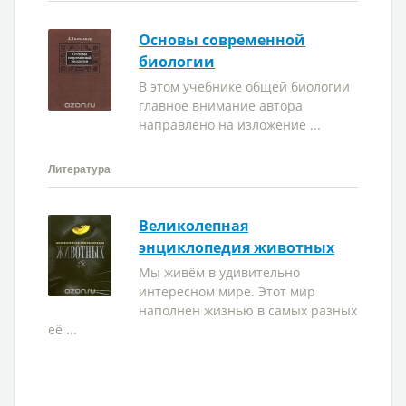
Основы современной
биологии
В этом учебнике общей биологии
главное внимание автора
направлено на изложение ...
Литература
Великолепная
энциклопедия животных
Мы живём в удивительно
интересном мире. Этот мир
наполнен жизнью в самых разных
её ...