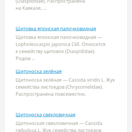
(Diaspididae). Распространена
на Кавказе, ...
Щитовка японская палочковидная
Щитовка японская палочковидная —
Lopholeucaspis japonica Ckll. Относится
к семейству щитовок (Diaspididae).
Родом ...
Щитоноска зелёная
Щитоноска зелёная — Cassida viridis L. Жук
семейства листоедов (Chrysomelidae).
Распространена повсеместно.
Щитоноска свекловичная
Щитоноская свекловичная — Cassida
riebulosa L. Жук семейства листоедов