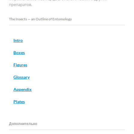
препаратов.
The Insects — an Outline of Entomology
Intro
Boxes
Figures
Glossary
Appendix
Plates
Дополнительно