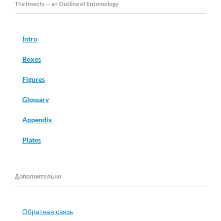
The Insects — an Outline of Entomology
Intro
Boxes
Figures
Glossary
Appendix
Plates
Дополнительно
Обратная связь