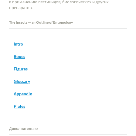
к применению пестицидов, биологических и других
препаратов.
The Insects — an Outline of Entomology
Intro
Boxes
Figures
Glossary
Appendix
Plates
Дополнительно