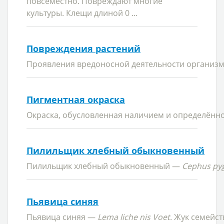
повсеместно. Повреждают многие
культуры. Клещи длиной
0 ...
Повреждения растений
Проявления вредоносной деятельности организ
Пигментная окраска
Окраска, обусловленная наличием и определённой
Пилильщик хлебный обыкновенный
Пилильщик хлебный обыкновенный —
Cephus py
Пьявица синяя
Пьявица синяя —
Lema liche nis Voet
. Жук семейст