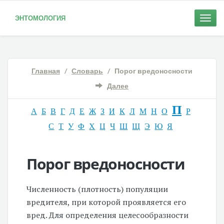
ЭНТОМОЛОГИЯ
Toggle
naviga
Главная
/
Словарь
/ Порог вредоносности
Далее
П
А
Б
В
Г
Д
Е
Ж
З
И
К
Л
М
Н
О
Р
С
Т
У
Ф
Х
Ц
Ч
Ш
Щ
Э
Ю
Я
Порог вредоносности
Численность (плотность) популяции
вредителя, при которой проявляется его
вред. Для определения целесообразности