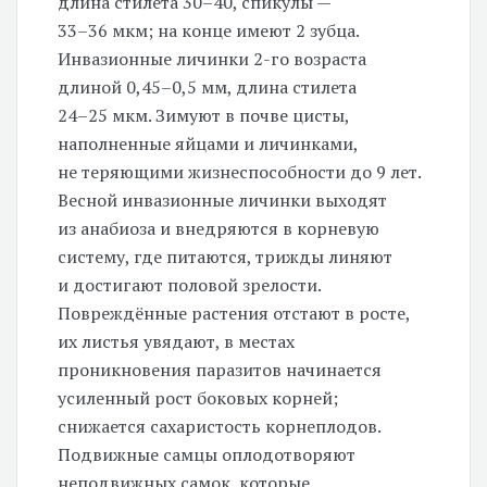
длина стилета
30–40,
спикулы —
33–36 мкм;
на конце имеют 2 зубца.
Инвазионные личинки
2-го
возраста
длиной
0,45–0,5 мм,
длина стилета
24–25 мкм.
Зимуют в почве цисты,
наполненные яйцами и личинками,
не теряющими жизнеспособности до 9 лет.
Весной инвазионные личинки выходят
из анабиоза и внедряются в корневую
систему, где питаются, трижды линяют
и достигают половой зрелости.
Повреждённые растения отстают в росте,
их листья увядают, в местах
проникновения паразитов начинается
усиленный рост боковых корней;
снижается сахаристость корнеплодов.
Подвижные самцы оплодотворяют
неподвижных самок, которые