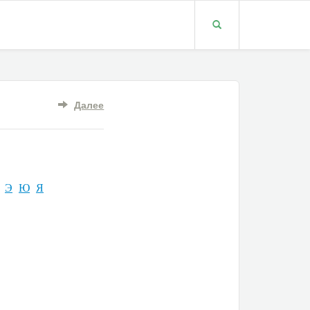
Далее
Э
Ю
Я