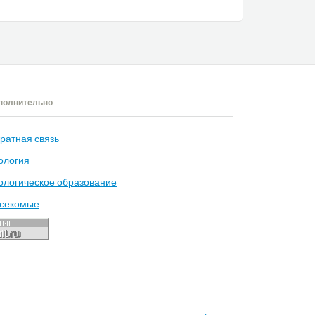
полнительно
ратная связь
ология
ологическое образование
секомые