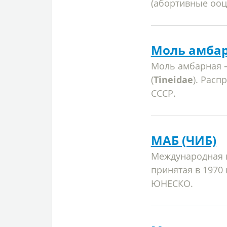
(абортивные ооци
Моль амба
Моль амбарная
(
Tineidae
). Рас
СССР.
МАБ (ЧИБ)
Международная н
принятая в 1970
ЮНЕСКО.