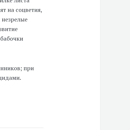
илке листа
ят на соцветия,
и незрелые
звитие
 бабочки
нников; при
цидами.