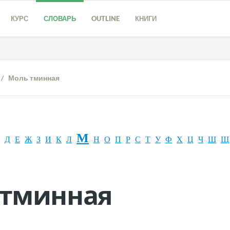
КУРС
СЛОВАРЬ
OUTLINE
КНИГИ
/ Моль тминная
М
Д
Е
Ж
З
И
К
Л
Н
О
П
Р
С
Т
У
Ф
Х
Ц
Ч
Ш
Щ
 тминная