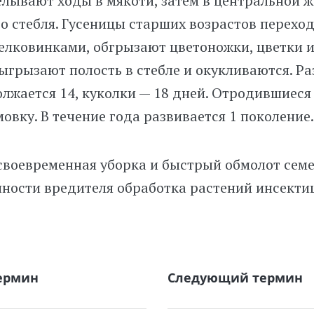
лывают ходы в мякоти, затем в центральной ж
о стебля. Гусеницы старших возрастов переход
елковинками, обгрызают цветоножки, цветки 
выгрызают полость в стебле и окукливаются. Ра
лжается 14, куколки — 18 дней. Отродившиеся
овку. В течение года развивается 1 поколение.
воевременная уборка и быстрый обмолот семе
ности вредителя обработка растений инсекти
ермин
Следующий термин