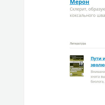
Мерон
Склерит, образу
коксального шва
Литература
Пути 
эволю
Внимани
книга в
биолога, 