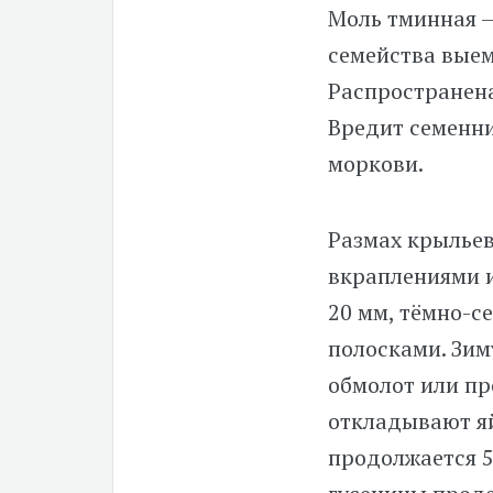
Моль тминная 
семейства вые
Распространена
Вредит семенни
моркови.
Размах крылье
вкраплениями 
20 мм, тёмно-с
полосками. Зим
обмолот или пр
откладывают яй
продолжается 5