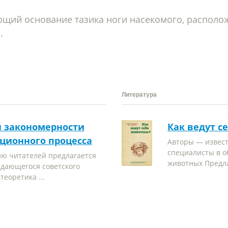
ющий основание тазика ноги насекомого, распол
.
Литература
и закономерности
Как ведут с
ционного процесса
Авторы — извест
специалисты в о
ю читателей предлагается
животных Предла
ыдающегося советского
теоретика ...