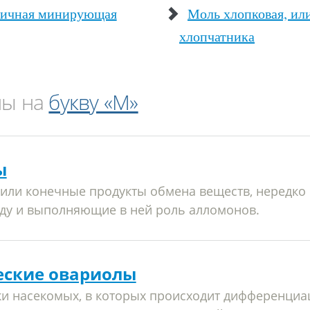
вичная минирующая
Моль хлопковая, ил
хлопчатника
ны на
букву «М»
ы
или конечные продукты обмена веществ, нередко
ду и выполняющие в ней роль алломонов.
еские овариолы
и насекомых, в которых происходит дифференциа