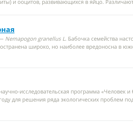
ты) и ооцитов, развивающихся в яйцо. Различают 
рная
 —
Nemapogon granellus L
. Бабочка семейства нас
пространена широко, но наиболее вредоносна в юж
аучно-исследовательская программа «Человек и 
 году для решения ряда экологических проблем по