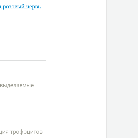
и розовый червь
 выделяемые
ция трофоцитов