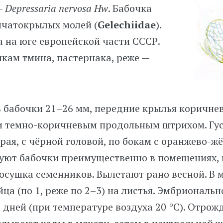
—
Depressaria nervosa Hw
. Бабочка
мчатокрылых молей (
Gelechiidae
).
 на юге европейской части СССР.
кам тмина, пастернака, реже —
в бабочки
21–26 мм,
передние крылья коричнев
и темно-коричневым продольным штрихом. Гу
ерая, с чёрной головой, по бокам с оранжево-
уют бабочки преимущественно в помещениях, 
осушка семенников. Вылетают рано весной. В 
ца (по 1, реже по
2–3)
на листья. Эмбриональн
 дней (при температуре воздуха 20 °С). Отро