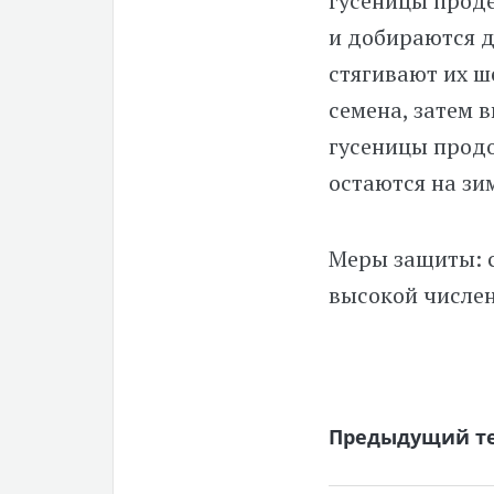
гусеницы проде
и добираются д
стягивают их ш
семена, затем 
гусеницы продо
остаются на зим
Меры защиты: с
высокой числен
Предыдущий т