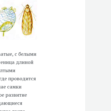
атые, с белыми
сеница длиной
жёлтыми
где проводится
мае самки
ое развитие
ждающиеся