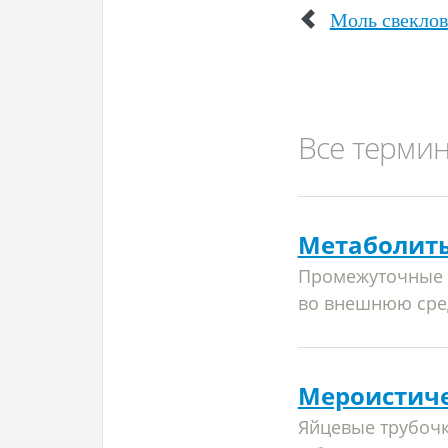
Моль свекло
Все терми
Метаболит
Промежуточные 
во внешнюю сре
Мероистич
Яйцевые трубочк