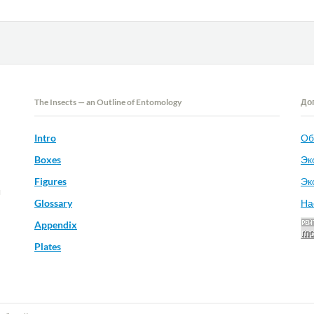
The Insects — an Outline of Entomology
До
Intro
Об
Boxes
Эк
Figures
Эк
и
Glossary
На
Appendix
Plates