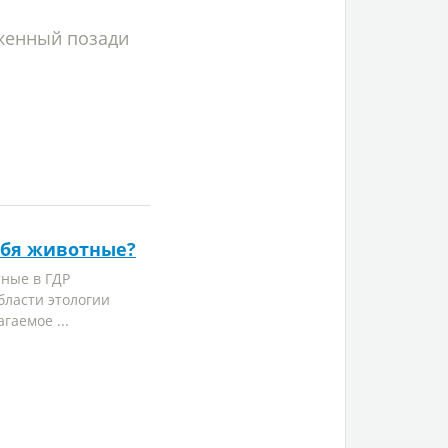
оженный позади
ебя животные?
ные в ГДР
бласти этологии
гаемое ...