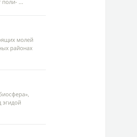
поли- ...
тоящих молей
ных районах
биосфера»,
д эгидой