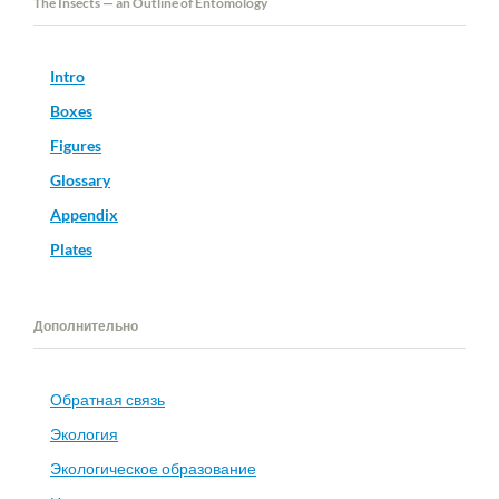
The Insects — an Outline of Entomology
Intro
Boxes
Figures
Glossary
Appendix
Plates
Дополнительно
Обратная связь
Экология
Экологическое образование