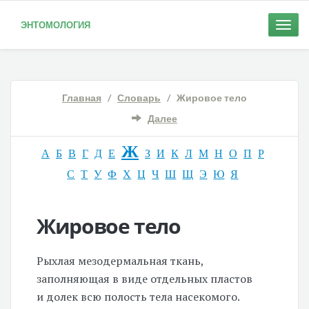
ЭНТОМОЛОГИЯ
Toggle
naviga
Главная
/
Словарь
/ Жировое тело
Далее
Ж
А
Б
В
Г
Д
Е
З
И
К
Л
М
Н
О
П
Р
С
Т
У
Ф
Х
Ц
Ч
Ш
Щ
Э
Ю
Я
Жировое тело
Рыхлая мезодермальная ткань,
заполняющая в виде отдельных пластов
и долек всю полость тела насекомого.