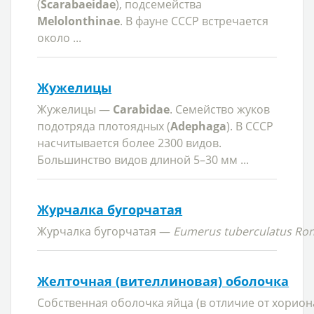
(
Scarabaeidae
), подсемейства
Melolonthinae
. В фауне СССР встречается
около ...
Жужелицы
Жужелицы —
Carabidae
. Семейство жуков
подотряда плотоядных (
Adephaga
). В СССР
насчитывается более 2300 видов.
Большинство видов длиной
5–30 мм ...
Журчалка бугорчатая
Журчалка бугорчатая —
Eumerus tuberculatus Ro
Желточная (вителлиновая) оболочка
Собственная оболочка яйца (в отличие от хорио