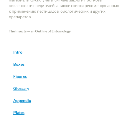
материалы служб учёта, сигнализации и прогноза
численности вредителей, а также списки рекомендованных
к применению пестицидов, биологических и других
препаратов.
The Insects — an Outline of Entomology
Intro
Boxes
Figures
Glossary
Appendix
Plates