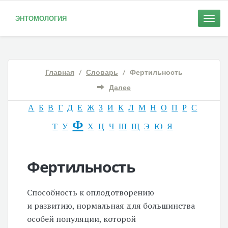
ЭНТОМОЛОГИЯ
Toggle
naviga
Главная
/
Словарь
/ Фертильность
Далее
А
Б
В
Г
Д
Е
Ж
З
И
К
Л
М
Н
О
П
Р
С
Ф
Т
У
Х
Ц
Ч
Ш
Щ
Э
Ю
Я
Фертильность
Способность к оплодотворению
и развитию, нормальная для большинства
особей популяции, которой