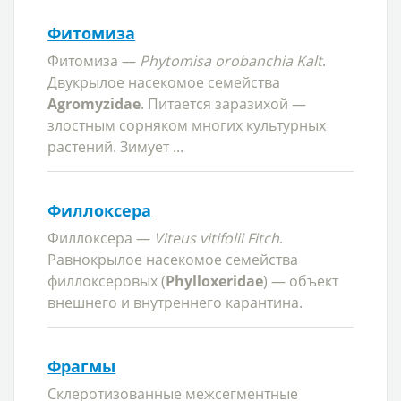
Фитомиза
Фитомиза —
Phytomisa orobanchia Kalt
.
Двукрылое насекомое семейства
Agromyzidae
. Питается заразихой —
злостным сорняком многих культурных
растений. Зимует ...
Филлоксера
Филлоксера —
Viteus vitifolii Fitch
.
Равнокрылое насекомое семейства
филлоксеровых (
Phylloxeridae
) — объект
внешнего и внутреннего карантина.
Фрагмы
Склеротизованные межсегментные