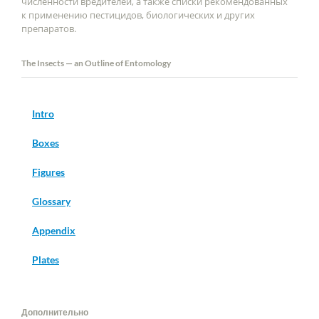
численности вредителей, а также списки рекомендованных
к применению пестицидов, биологических и других
препаратов.
The Insects — an Outline of Entomology
Intro
Boxes
Figures
Glossary
Appendix
Plates
Дополнительно