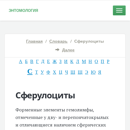
ЭНТОМОЛОГИЯ
Toggle
naviga
Главная
/
Словарь
/ Сферулоциты
Далее
А
Б
В
Г
Д
Е
Ж
З
И
К
Л
М
Н
О
П
Р
С
Т
У
Ф
Х
Ц
Ч
Ш
Щ
Э
Ю
Я
Сферулоциты
Форменные элементы гемолимфы,
отмеченные у дву- и перепончатокрылых
и отличающиеся наличием сферических