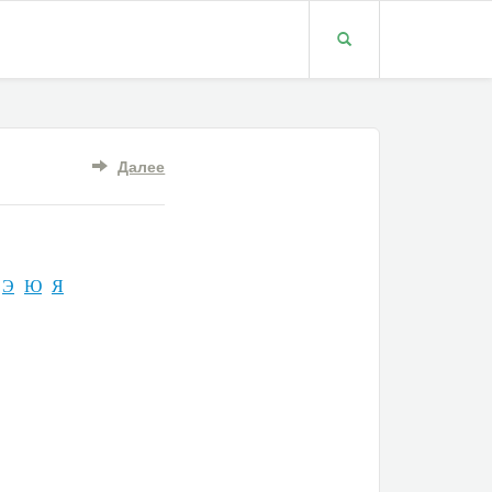
Далее
Э
Ю
Я