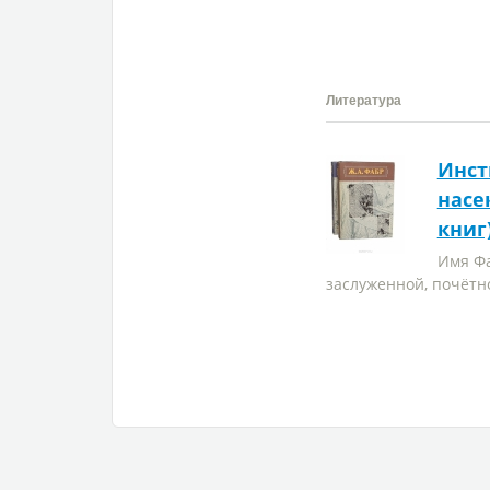
Литература
Инст
насе
книг
Имя Фа
заслуженной, почётн