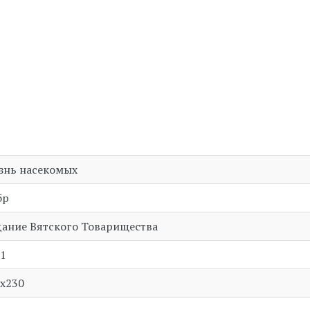
знь насекомых
бр
ание Вятского Товарищества
1
x230