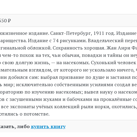
550 ₽
жизненное издание. Санкт-Петербург, 1911 год. Издание
арищества. Издание с 74 рисунками. Владельческий пере
гинальной обложкой. Сохранность хорошая. Жан Анри Фа
 чем-то похож на тех, чьи обычаи, повадки и тайны он н
 свою долгую жизнь, — на насекомых. Сухонький человек
мательным взглядом, от которого не ускользало ничего, 
ни добился сам: выбрал призвание по душе и заставил по
ь мир; исключительно собственными усилиями создал в
ораторию по изучению насекомых; вывел науку о насеко
ов с засушенными жуками и бабочками на прокалённые с
 все экспонаты учёных коллекций рыли норки, охотились
отились о потомстве.
казать, либо
купить книгу