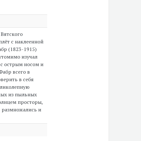
 Вятского
плёт с наклеенной
бр (1823-1915)
еутомимо изучал
 с острым носом и
Фабр всего в
верить в себя
еликолепную
мых из пыльных
олнцем просторы,
, размножались и