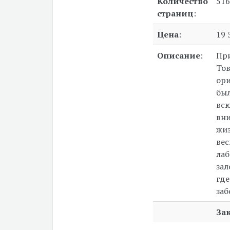
Количество
516
страниц
:
Цена
:
19 
Описание
:
При
Тов
ори
был
всю
вни
жиз
вес
лаб
зал
где
заб
За