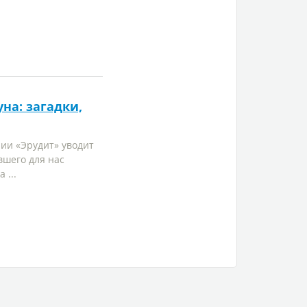
на: загадки,
рии «Эрудит» уводит
вшего для нас
 ...