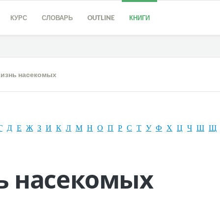
КУРС
СЛОВАРЬ
OUTLINE
КНИГИ
изнь насекомых
Г
Д
Е
Ж
З
И
К
Л
М
Н
О
П
Р
С
Т
У
Ф
Х
Ц
Ч
Ш
Щ
ь насекомых