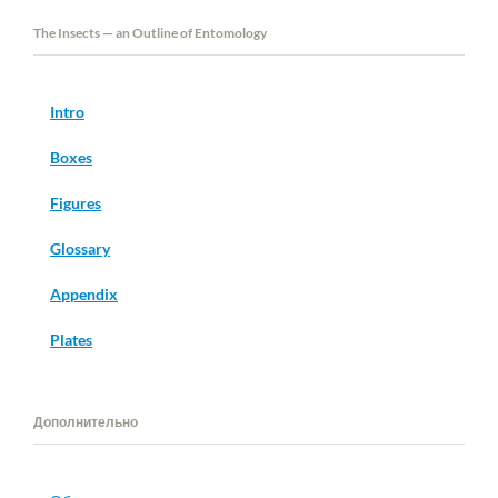
The Insects — an Outline of Entomology
Intro
Boxes
Figures
Glossary
Appendix
Plates
Дополнительно