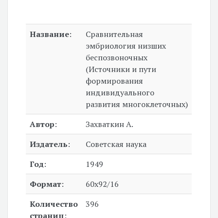
Название
:
Сравнительная
эмбриология низших
беспозвоночных
(Источники и пути
формирования
индивидуального
развития многоклеточных)
Автор
:
Захваткин А.
Издатель
:
Советская наука
Год
:
1949
Формат
:
60x92/16
Количество
396
страниц
: