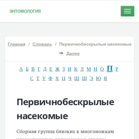
ЭНТОМОЛОГИЯ
Toggle
naviga
Главная
/
Словарь
/ Первичнобескрылые насекомые
Далее
П
А
Б
В
Г
Д
Е
Ж
З
И
К
Л
М
Н
О
Р
С
Т
У
Ф
Х
Ц
Ч
Ш
Щ
Э
Ю
Я
Первичнобескрылые
насекомые
Сборная группа близких к многоножкам