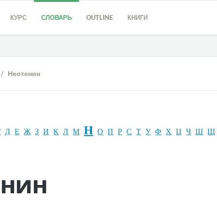
КУРС
СЛОВАРЬ
OUTLINE
КНИГИ
/ Неотенин
Н
Г
Д
Е
Ж
З
И
К
Л
М
О
П
Р
С
Т
У
Ф
Х
Ц
Ч
Ш
Щ
енин