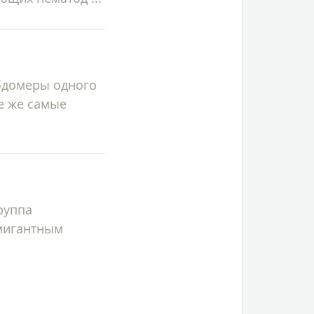
абдомеры одного
е же самые
руппа
мигантным