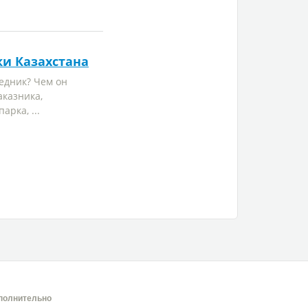
и Казахстана
ведник? Чем он
аказника,
арка, ...
полнительно