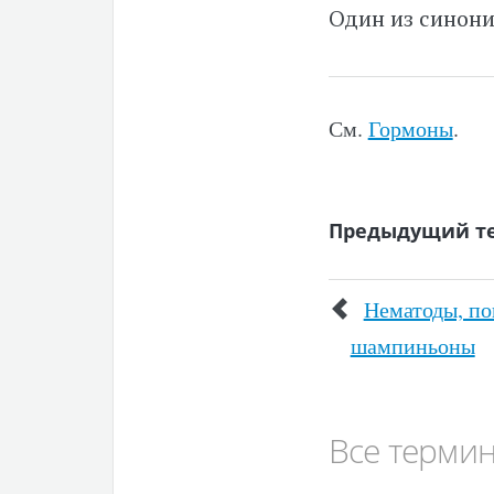
Один из синон
См.
Гормоны
.
Предыдущий т
Нематоды, п
шампиньоны
Все терми