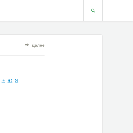
Далее
Э
Ю
Я