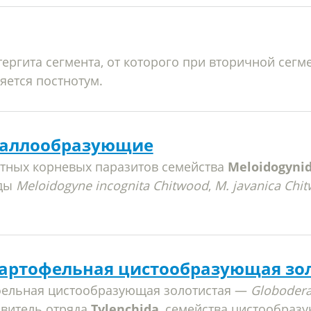
тергита сегмента, от которого при вторичной сегм
яется постнотум.
галлообразующие
тных корневых паразитов семейства
Meloidogyni
ды
Meloidogyne incognita Chitwood
,
M. javanica Chi
артофельная цистообразующая зо
фельная цистообразующая золотистая —
Globodera
авитель отряда
Tylenchida
, семейства цистообразу