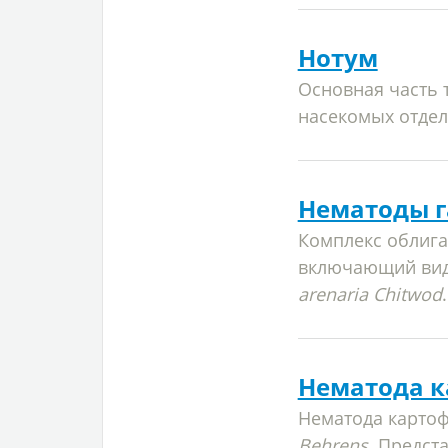
Нотум
Основная часть 
насекомых отдел
Нематоды 
Комплекс облига
включающий ви
arenaria Chitwod
.
Нематода к
Нематода карто
Behrens
. Предст