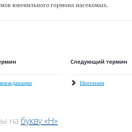
имов ювенильного гормона насекомых.
ермин
Следующий термин
овреждающие
Неотения
ны на
букву «Н»