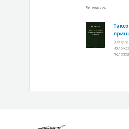
Литература
Таксо
прин
В книге
изложе
положен