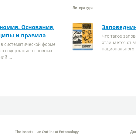
Литература
номия. Основания,
Заповедник
ципы и правила
Что такое запо
отличается от з
 в систематической форме
национального п
но содержание основных
ий ...
The Insects — an Outline of Entomology
До