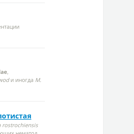
ентации
dae
,
twod
и иногда
M.
лотистая
 rostrochiensis
ющих нематод ...