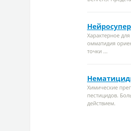
Нейросупер
Характерное для
омматидия ориен
точки ...
Нематицид
Химические преп
пестицидов. Бол
действием.