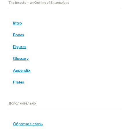
The Insects — an Outline of Entomology
Intro
Boxes
Figures
Glossary
Appendix
Plates
Дополнительно
Обратная связь