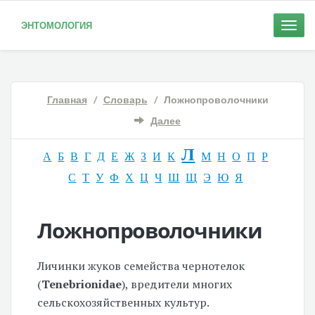
ЭНТОМОЛОГИЯ
Toggle
naviga
Главная
/
Словарь
/ Ложнопроволочники
Далее
Л
А
Б
В
Г
Д
Е
Ж
З
И
К
М
Н
О
П
Р
С
Т
У
Ф
Х
Ц
Ч
Ш
Щ
Э
Ю
Я
Ложнопроволочники
Личинки жуков семейства чернотелок
(
Tenebrionidae
), вредители многих
сельскохозяйственных культур.