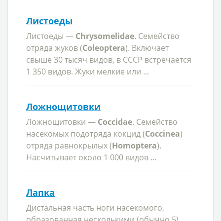
Листоеды
Листоеды —
Chrysomelidae
. Семейство
отряда жуков (
Coleoptera
). Включает
свыше 30 тысяч видов, в СССР встречается
1 350 видов. Жуки мелкие или ...
Ложнощитовки
Ложнощитовки —
Coccidae
. Семейство
насекомых подотряда кокцид (
Coccinea
)
отряда равнокрылых (
Homoptera
).
Насчитывает около 1 000 видов ...
Лапка
Дистальная часть ноги насекомого,
образованная несколькими (обычно 5)