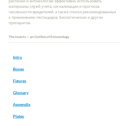
растений и энтомологам эффективно использовать
материалы служб учёта, сигнализации и прогноза
численности вредителей, а также списки рекомендованных
к применению пестицидов, биологических и других
препаратов.
The Insects — an Outline of Entomology
Intro
Boxes
Figures
Glossary
Appendix
Plates