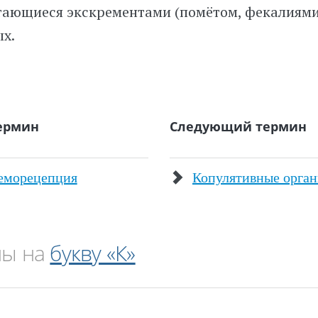
ающиеся экскрементами (помётом, фекалиями
х.
ермин
Следующий термин
хеморецепция
Копулятивные орга
ны на
букву «К»