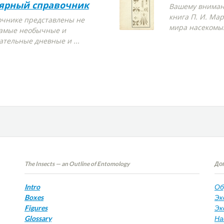
ярный справочник
Вашему вниман
книга П. И. Ма
очнике представлены не
мира насекомы
самые необычные и
ательные дневные и ...
The Insects — an Outline of Entomology
До
Intro
Об
Boxes
Эк
Figures
Эк
Glossary
На