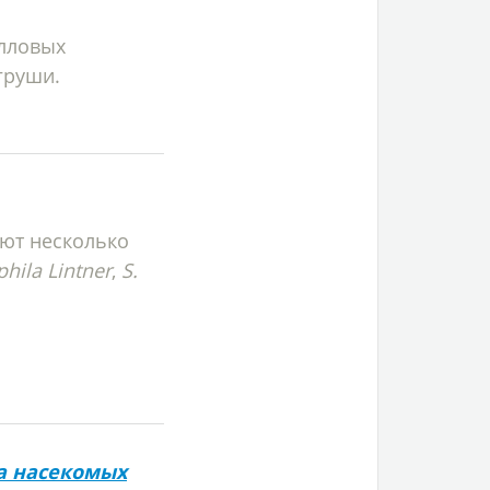
алловых
груши.
ют несколько
hila Lintner
,
S.
а насекомых