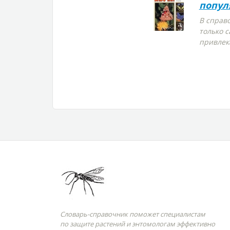
попул
В справ
только 
привлек
Словарь-справочник поможет специалистам
по защите растений и энтомологам эффективно