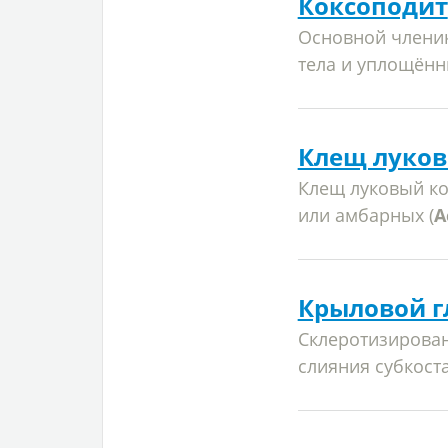
Коксоподит
Основной членик
тела и уплощённ
Клещ луков
Клещ луковый к
или амбарных (
A
Крыловой г
Склеротизирован
слияния субкост