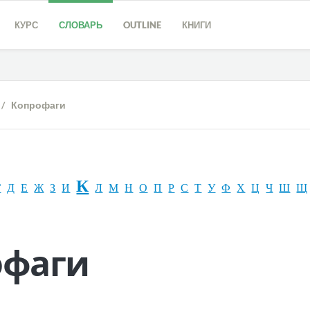
КУРС
СЛОВАРЬ
OUTLINE
КНИГИ
/ Копрофаги
К
Г
Д
Е
Ж
З
И
Л
М
Н
О
П
Р
С
Т
У
Ф
Х
Ц
Ч
Ш
Щ
офаги