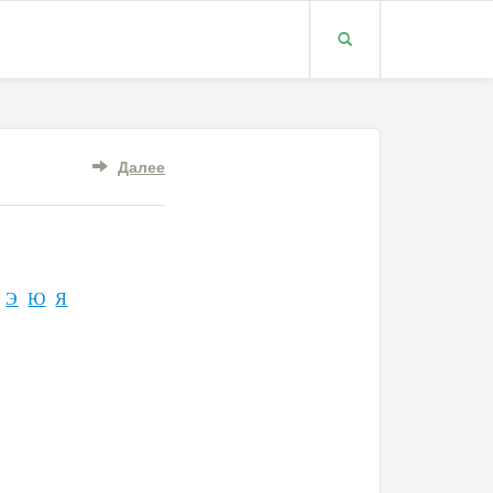
Далее
Э
Ю
Я