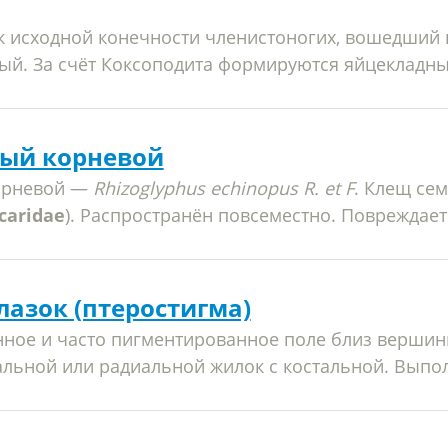
 исходной конечности членистоногих, вошедший в
ый. За счёт Коксоподита формируются яйцекладные
ый корневой
орневой —
Rhizoglyphus echinopus R. et F
. Клещ се
caridae
). Распространён повсеместно. Повреждает 
лазок (птеростигма)
ное и часто пигментированное поле близ вершины
альной или радиальной жилок с костальной. Выпол