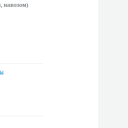
, навозом)
ны