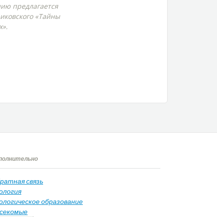
ию предлагается
риковского «Тайны
х».
полнительно
ратная связь
ология
ологическое образование
секомые