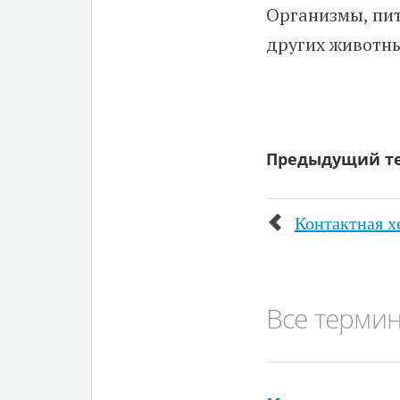
Организмы, пит
других животны
Предыдущий т
Контактная 
Все терми