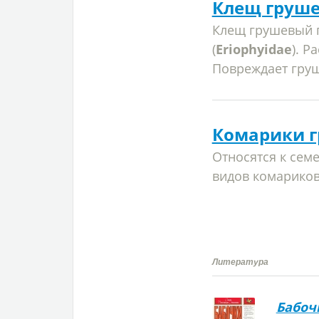
Клещ груш
Клещ грушевый
(
Eriophyidae
). Р
Повреждает грушу
Комарики г
Относятся к семе
видов комарико
Литература
Бабоч