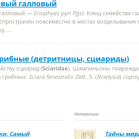
евый галловый
 галловый —
Eriophyes pyri Pgst
. Клещ семейства г
аспространён повсеместно в местах возделывания 
, ...
рибные (детритницы, сциариды)
йству сциарид (
Sciaridae
). Шампиньоны поврежда
в грибных:
Sciara fenestralis Zett
., S. (
Bradysia
)
coprop
Литература
ки. Самый
Тайны мир