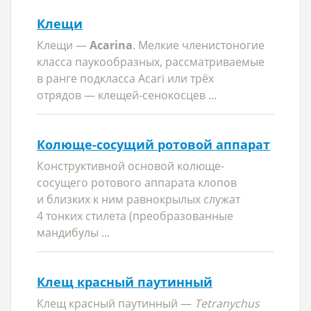
Клещи
Клещи —
Acarina
. Мелкие членистоногие
класса паукообразных, рассматриваемые
в ранге подкласса Acari или трёх
отрядов — клещей-сенокосцев ...
Колюще-сосущий ротовой аппарат
Конструктивной основой колюще-
сосущего ротового аппарата клопов
и близких к ним равнокрылых служат
4 тонких стилета (преобразованные
мандибулы ...
Клещ красный паутинный
Клещ красный паутинный —
Tetranychus