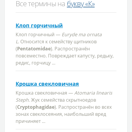
Все термины на
букву «К»
Клоп горчичный
Клоп горчичный —
Euryde ma ornata
L
. Относится к семейству щитников
(
Pentatomidae
). Распространён
повсеместно. Повреждает капусту, редьку,
редис, горчицу ...
Крошка свекловичная
Крошка свекловичная —
Atomaria linearis
Steph
. Жук семейства скрытноедов
(
Cryptophagidae
). Распространён во всех
зонах свеклосеяния, наибольший вред
причиняет ...