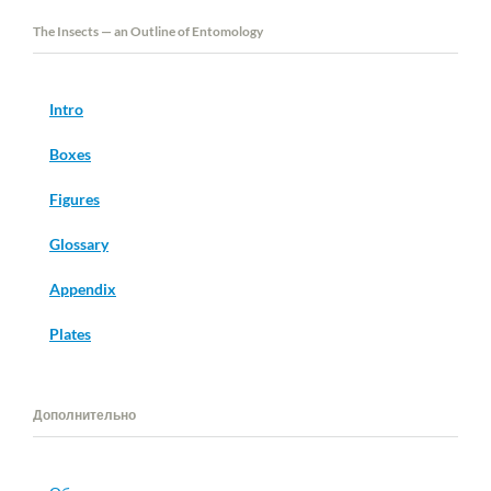
The Insects — an Outline of Entomology
Intro
Boxes
Figures
Glossary
Appendix
Plates
Дополнительно