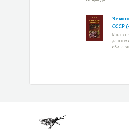
Литература
Земно
СССР (
Книга п
данных 
обитающи