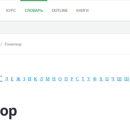
КУРС
СЛОВАРЬ
OUTLINE
КНИГИ
/ Гонопор
Г
Д
Е
Ж
З
И
К
Л
М
Н
О
П
Р
С
Т
У
Ф
Х
Ц
Ч
Ш
Щ
ор