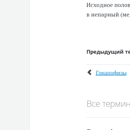
Исходное полов
в непарный (ме
Предыдущий т
Гонапофизы
Все терми