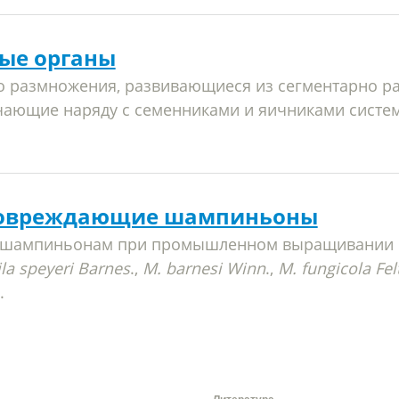
ые органы
о размножения, развивающиеся из сегментарно р
чающие наряду с семенниками и яичниками систе
повреждающие шампиньоны
 шампиньонам при промышленном выращивании 
la speyeri Barnes
.,
M. barnesi Winn
.,
M. fungicola Fel
.