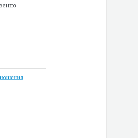
твенно
тношения