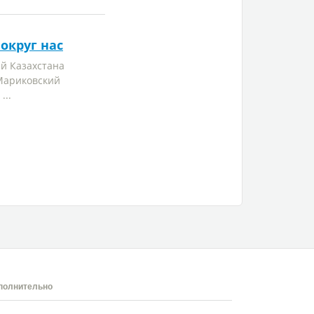
округ нас
й Казахстана
 Мариковский
...
полнительно