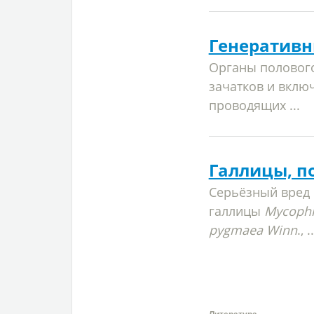
Генеративн
Органы половог
зачатков и вклю
проводящих ...
Галлицы, 
Серьёзный вред
галлицы
Mycophi
pygmaea Winn
., ..