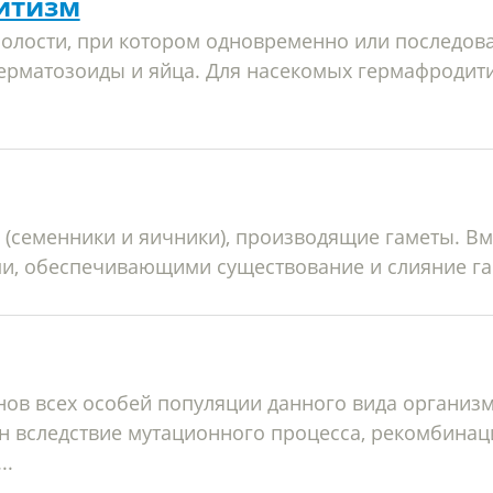
итизм
олости, при котором одновременно или последов
ерматозоиды и яйца. Для насекомых гермафродит
(семенники и яичники), производящие гаметы. Вм
и, обеспечивающими существование и слияние гаме
нов всех особей популяции данного вида организ
н вследствие мутационного процесса, рекомбинац
..