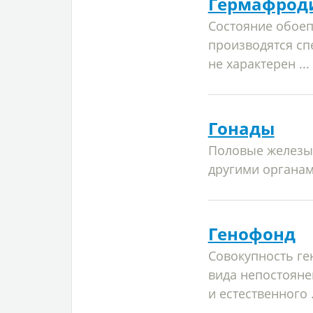
Гермафрод
Состояние обоеп
производятся сп
не характерен ...
Гонады
Половые железы 
другими органам
Генофонд
Совокупность ге
вида непостояне
и естественного .