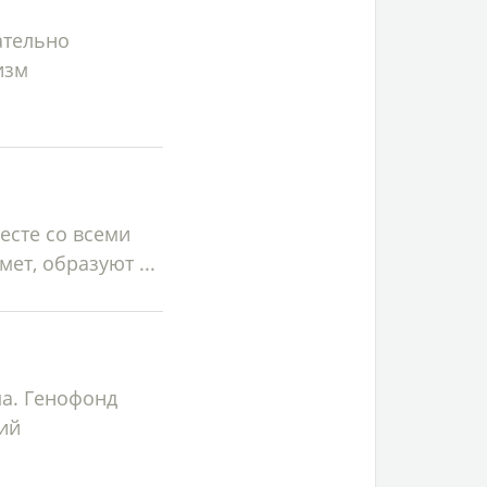
ательно
изм
есте со всеми
т, образуют ...
ма. Генофонд
ий