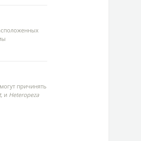
асположенных
мы
могут причинять
t
, и
Heteropeza