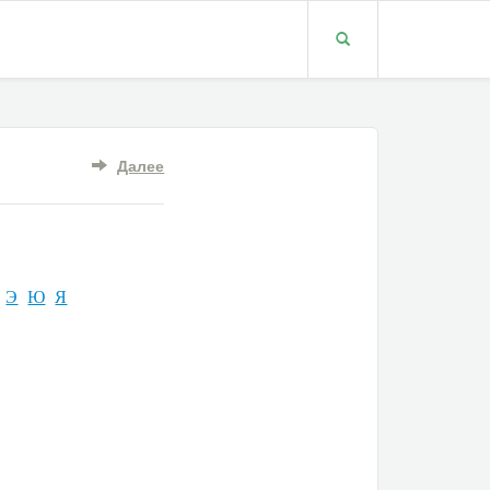
Далее
Э
Ю
Я