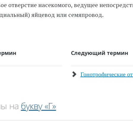
ое отверстие насекомого, ведущее непосредс
диальный) яйцевод или семяпровод.
ермин
Следующий термин
Гонотрофические о
ны на
букву «Г»