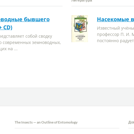
Литература
водные бывшего
Насекомые в
+ CD)
Известный учёны
профессор П. И.
редставляет собой сводку
постоянно радует 
о современных земноводных,
х на ...
The Insects — an Outline of Entomology
До