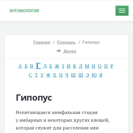
ЭНТОМОЛОГИЯ
Toggle
naviga
Главная
/
Словарь
/ Гипопус
Далее
Г
А
Б
В
Д
Е
Ж
З
И
К
Л
М
Н
О
П
Р
С
Т
У
Ф
Х
Ц
Ч
Ш
Щ
Э
Ю
Я
Гипопус
Непитающаяся нимфальная стадия
у амбарных и некоторых других клещей,
которая служит для расселения или