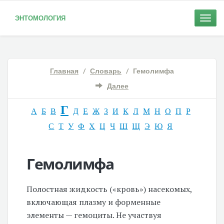
ЭНТОМОЛОГИЯ
Toggle
naviga
Главная
/
Словарь
/ Гемолимфа
Далее
Г
А
Б
В
Д
Е
Ж
З
И
К
Л
М
Н
О
П
Р
С
Т
У
Ф
Х
Ц
Ч
Ш
Щ
Э
Ю
Я
Гемолимфа
Полостная жидкость («кровь») насекомых,
включающая плазму и форменные
элементы — гемоциты. Не участвуя