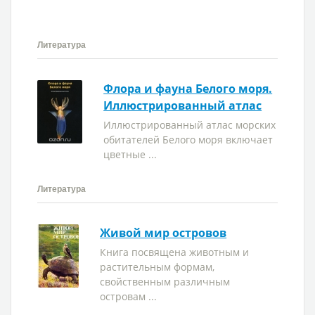
Литература
Флора и фауна Белого моря.
Иллюстрированный атлас
Иллюстрированный атлас морских
обитателей Белого моря включает
цветные ...
Литература
Живой мир островов
Книга посвящена животным и
растительным формам,
свойственным различным
островам ...