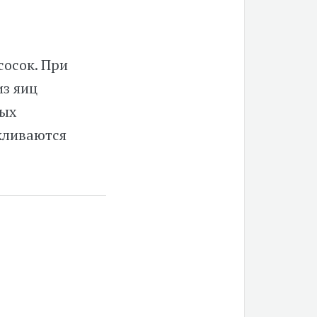
сосок. При
з яиц
ных
кливаются