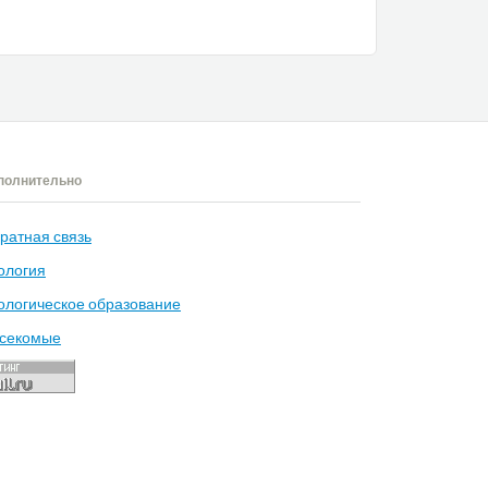
полнительно
ратная связь
ология
ологическое образование
секомые