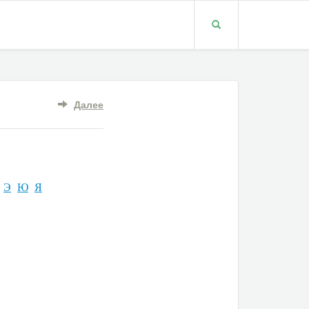
Далее
Э
Ю
Я