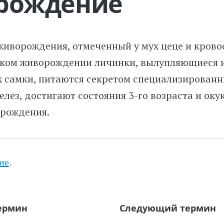
рождение
живорождения, отмеченный у мух цеце и крово
ком живорождении личинки, вылупляющиеся и
х самки, питаются секретом специализирован
лез, достигают состояния
3-го
возраста и оку
трождения.
ие
.
ермин
Следующий термин