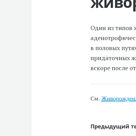
живо
Один из типов 
аденотрофичес
в половых путя
придаточных же
вскоре после о
См.
Живорожден
Предыдущий т