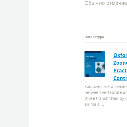
Обычно отмечаетс
Литература
Oxfor
Zoono
Pract
Contr
Zoonoses are diseases
between vertebrate a
those transmitted by d
animals ...