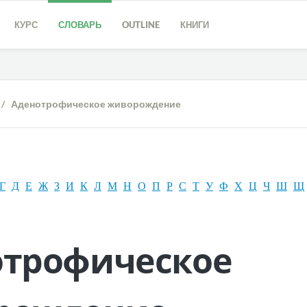
КУРС
СЛОВАРЬ
OUTLINE
КНИГИ
/ Аденотрофическое живорождение
Г
Д
Е
Ж
З
И
К
Л
М
Н
О
П
Р
С
Т
У
Ф
Х
Ц
Ч
Ш
Щ
отрофическое