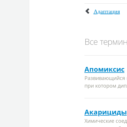
Адаптация
Все терми
Апомиксис
Развивающийся н
при котором дип
Акарициды
Химические соед