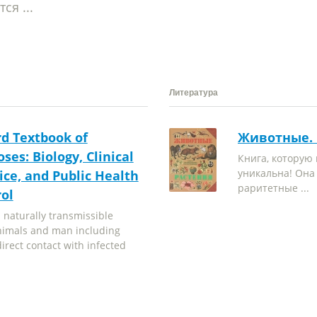
я ...
Литература
d Textbook of
Животные. 
ses: Biology, Clinical
Книга, которую 
уникальна! Она
ice, and Public Health
раритетные ...
ol
 naturally transmissible
nimals and man including
irect contact with infected