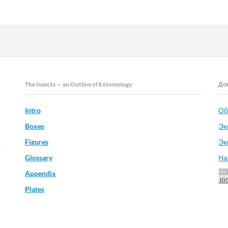
The Insects — an Outline of Entomology
До
Intro
Об
Boxes
Эк
Figures
Эк
и
Glossary
На
Appendix
Plates