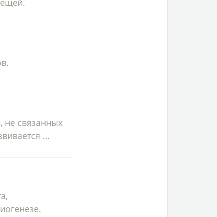
лещей.
в.
, не связанных
ивается ...
а,
иогенезе.