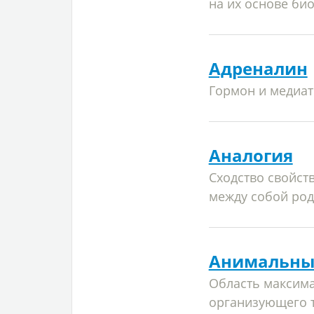
на их основе би
Адреналин
Гормон и медиат
Аналогия
Сходство свойств
между собой род
Анимальны
Область максима
организующего 