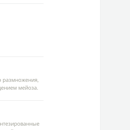
о размножения,
щением мейоза.
синтезированные