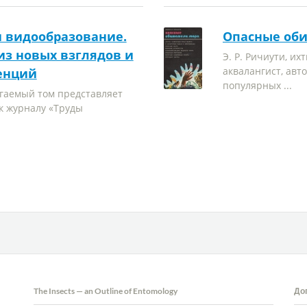
и видообразование.
Опасные оби
из новых взглядов и
Э. Р. Ричиути, их
аквалангист, авт
енций
популярных ...
гаемый том представляет
к журналу «Труды
The Insects — an Outline of Entomology
До