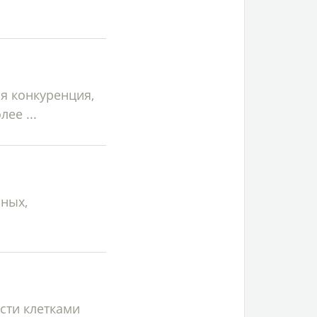
я конкуренция,
ее ...
нных,
сти клетками