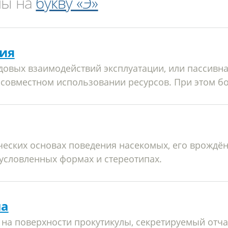
ны на
букву «Э»
ия
довых взаимодействий эксплуатации, или пассивна
 совместном использовании ресурсов. При этом бол
ческих основах поведения насекомых, его врождё
условленных формах и стереотипах.
ла
на поверхности прокутикулы, секретируемый отча