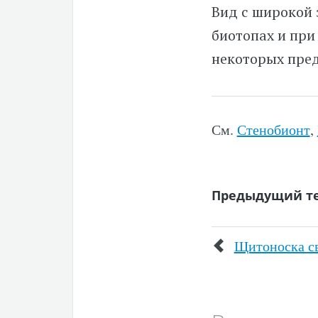
Вид с широкой 
биотопах и при
некоторых пред
См.
Стенобионт
,
Предыдущий т
Щитоноска с