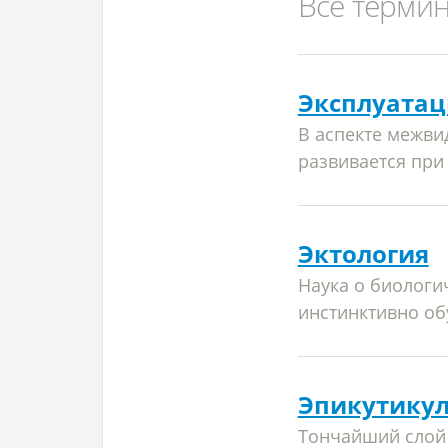
Все терми
Эксплуатац
В аспекте межви
развивается при
Эктология
Наука о биологи
инстинктивно об
Эпикутику
Тончайший слой 