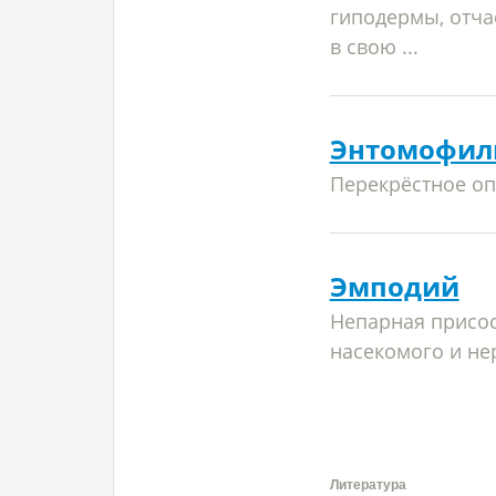
гиподермы, отча
в свою ...
Энтомофил
Перекрёстное оп
Эмподий
Непарная присос
насекомого и не
Литература