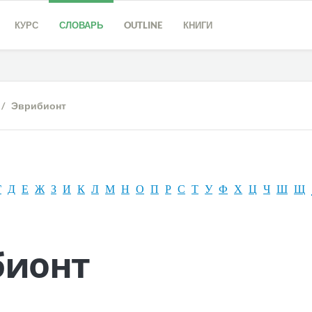
КУРС
СЛОВАРЬ
OUTLINE
КНИГИ
/ Эврибионт
Г
Д
Е
Ж
З
И
К
Л
М
Н
О
П
Р
С
Т
У
Ф
Х
Ц
Ч
Ш
Щ
бионт