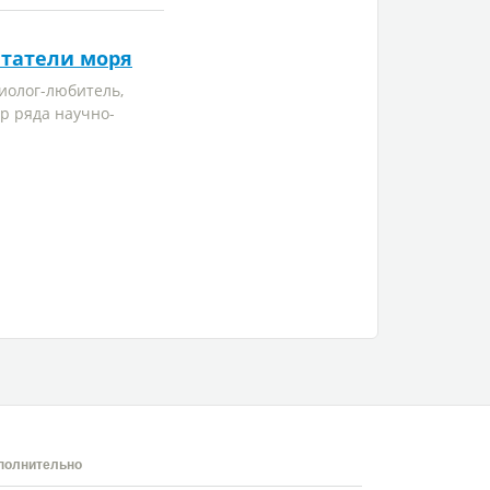
татели моря
тиолог-любитель,
ор ряда научно-
полнительно