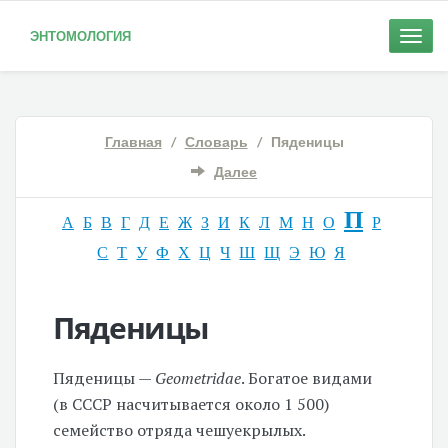
ЭНТОМОЛОГИЯ
Toggle
naviga
Главная
/
Словарь
/ Пяденицы
Далее
П
А
Б
В
Г
Д
Е
Ж
З
И
К
Л
М
Н
О
Р
С
Т
У
Ф
Х
Ц
Ч
Ш
Щ
Э
Ю
Я
Пяденицы
Пяденицы —
Geometridae
. Богатое видами
(в СССР насчитывается около 1 500)
семейство отряда чешуекрылых.