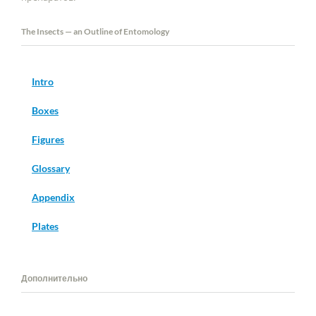
The Insects — an Outline of Entomology
Intro
Boxes
Figures
Glossary
Appendix
Plates
Дополнительно