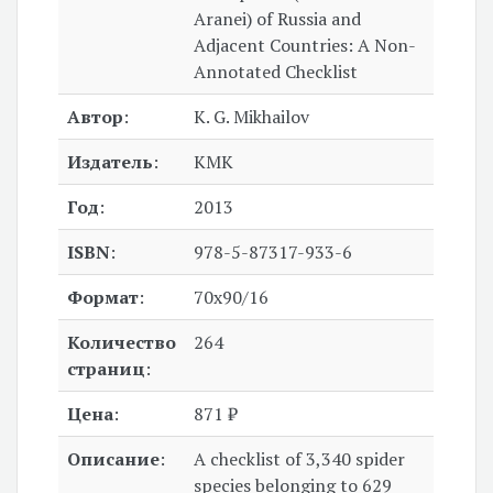
Aranei) of Russia and
Adjacent Countries: A Non-
Annotated Checklist
Автор
:
K. G. Mikhailov
Издатель
:
КМК
Год
:
2013
ISBN
:
978-5-87317-933-6
Формат
:
70x90/16
Количество
264
страниц
:
Цена
:
871 ₽
Описание
:
A checklist of 3,340 spider
species belonging to 629