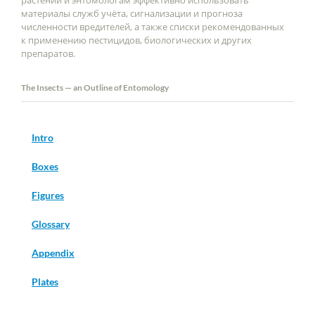
растений и энтомологам эффективно использовать
материалы служб учёта, сигнализации и прогноза
численности вредителей, а также списки рекомендованных
к применению пестицидов, биологических и других
препаратов.
The Insects — an Outline of Entomology
Intro
Boxes
Figures
Glossary
Appendix
Plates