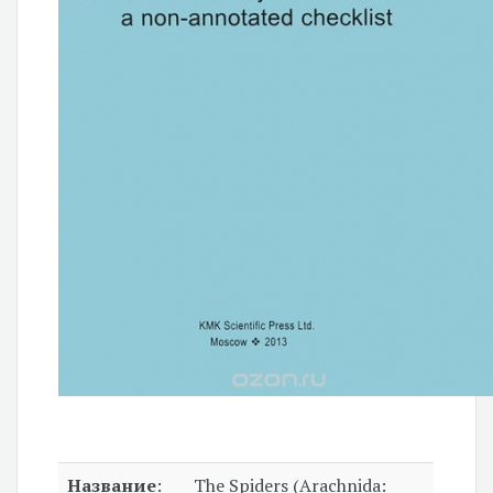
Название
:
The Spiders (Arachnida: