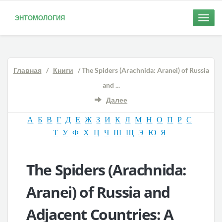
ЭНТОМОЛОГИЯ
Toggle
naviga
Главная
/
Книги
/ The Spiders (Arachnida: Aranei) of Russia
and ...
Далее
А
Б
В
Г
Д
Е
Ж
З
И
К
Л
М
Н
О
П
Р
С
Т
У
Ф
Х
Ц
Ч
Ш
Щ
Э
Ю
Я
The Spiders (Arachnida:
Aranei) of Russia and
Adjacent Countries: A