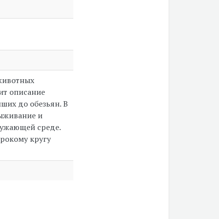
 животных
ит описание
ших до обезьян. В
выживание и
ружающей среде.
ирокому кругу