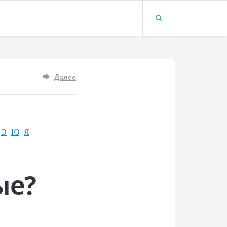
Далее
Э
Ю
Я
ые?