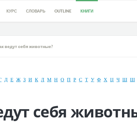
КУРС
СЛОВАРЬ
OUTLINE
КНИГИ
ак ведут себя животные?
Г
Д
Е
Ж
З
И
К
Л
М
Н
О
П
Р
С
Т
У
Ф
Х
Ц
Ч
Ш
Щ
едут себя животн