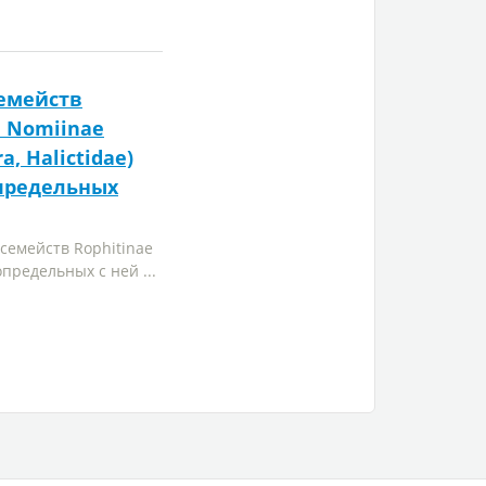
емейств
и Nomiinae
, Halictidae)
определьных
семейств Rophitinae
предельных с ней ...