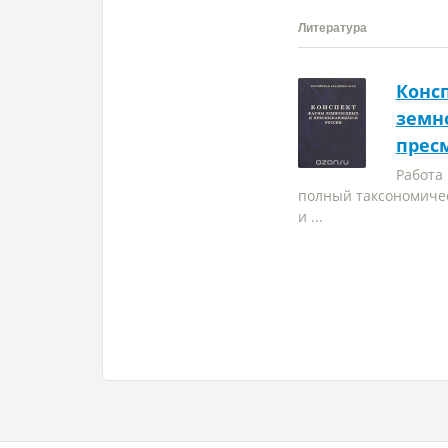
Литература
Конс
земн
прес
Работа
полный таксономиче
и ...