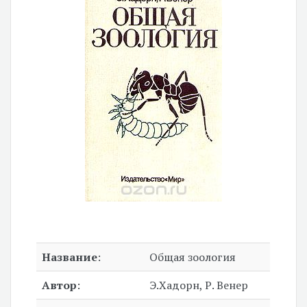
Название
:
Общая зоология
Автор
:
Э.Хадорн, Р. Венер