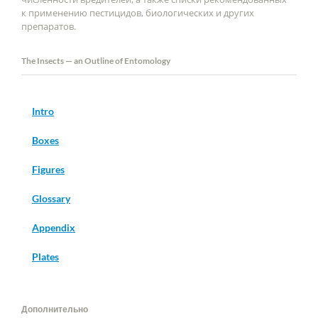
к применению пестицидов, биологических и других
препаратов.
The Insects — an Outline of Entomology
Intro
Boxes
Figures
Glossary
Appendix
Plates
Дополнительно