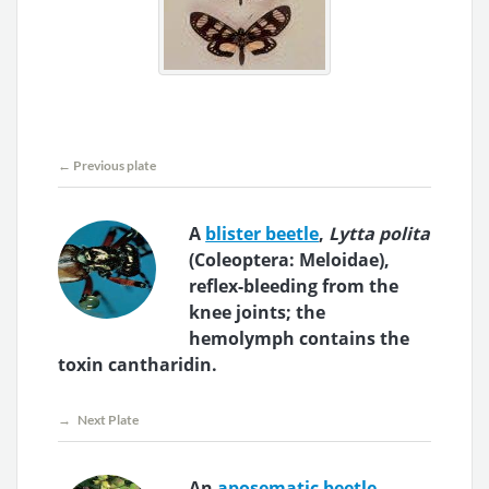
← Previous plate
A
blister beetle
,
Lytta polita
(Coleoptera: Meloidae),
reflex-bleeding from the
knee joints; the
hemolymph contains the
toxin cantharidin.
→ Next Plate
An
aposematic beetle