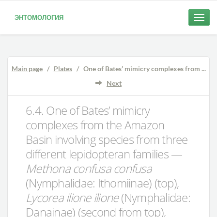
ЭНТОМОЛОГИЯ
Toggle
naviga
Main page
/
Plates
/ One of Bates’ mimicry complexes from ...
Next
6.4.
One of Bates’ mimicry
complexes from the Amazon
Basin
involving species from three
different lepidopteran families —
Methona confusa confusa
(Nymphalidae: Ithomiinae) (top),
Lycorea ilione ilione
(Nymphalidae:
Danainae) (second from top),